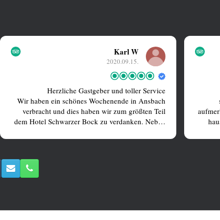
Karl W
2020.09.15.
Herzliche Gastgeber und toller Service
Wir haben ein schönes Wochenende in Ansbach
verbracht und dies haben wir zum größten Teil
aufmer
dem Hotel Schwarzer Bock zu verdanken. Neben
hau
dem sehr schönen, gepflegten und liebevoll
kost
eingerichteten Zimmer haben wir einen super
Service genossen der seinesgleichen sucht.
Zudem hat uns die Verpflegung sehr gefallen: das
Frühstück ließ keine Wünsche offen und die
fränkischen Spezialitäten waren köstlich.
Die Nähe zur Innenstadt fanden wir auch perfekt
zum Bummeln durch Ansbach.
Den nächsten Besuch planen wir bereits. Dieses