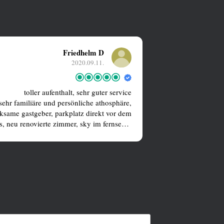
Friedhelm D
2020.09.11.
toller aufenthalt, sehr guter service
Wunderbares fr
sehr familiäre und persönliche athosphäre,
ksame gastgeber, parkplatz direkt vor dem
Sehr schöne 
s, neu renovierte zimmer, sky im fernseher
perfekter Servi
enfrei, sehr gutes fränkisches essen , viele
Für einen privaten
wildspezialitäten
der Residenzs
Ansbach ist eine R
in diesem gemütlich
(fränkisch/ pfälz
eigenen Jagd) t