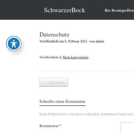
Zum
Inhalt
SchwarzerBock
Bio BoutiqueHot
springen
Datenschutz
Veröffentlicht am
8. Februar 2021
von
admin
Veröffentlicht in
Nicht kategorisiert
.
Beitragsnavigation
←
Impressum
Schreibe einen Kommentar
Deine E-Mail-Adresse wird nicht veröffentlicht.
Erforderliche Felder sind
Kommentar
*