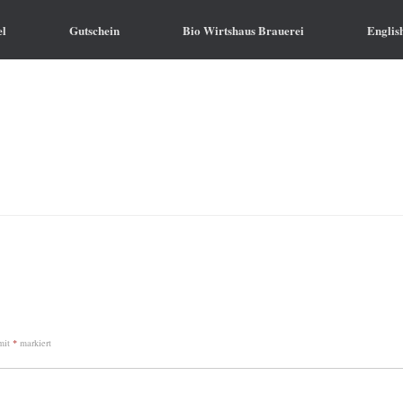
el
Gutschein
Bio Wirtshaus Brauerei
Englis
 mit
*
markiert