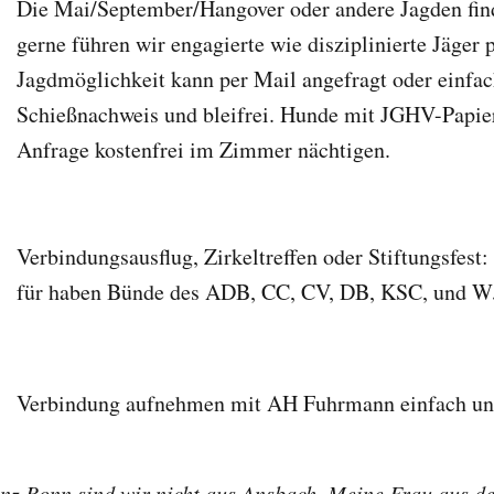
Die Mai/September/Hangover oder andere Jagden find
gerne führen wir engagierte wie disziplinierte Jäger 
Jagdmöglichkeit kann per Mail angefragt oder einfa
Schießnachweis und bleifrei. Hunde mit JGHV-Papie
Anfrage kostenfrei im Zimmer nächtigen.
Verbindungsausflug, Zirkeltreffen oder Stiftungsfest:
für haben Bünde des ADB, CC, CV, DB, KSC, und WJ
Verbindung aufnehmen mit AH Fuhrmann einfach un
nz Bonn sind wir nicht aus Ansbach. Meine Frau aus de