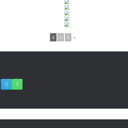
1
2
3
►