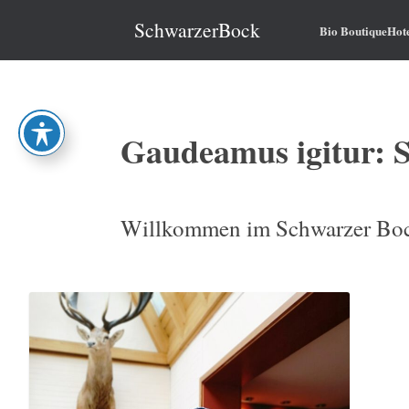
Zum
Inhalt
SchwarzerBock
Bio BoutiqueHot
springen
Gaudeamus igitur: 
Willkommen im Schwarzer Boc