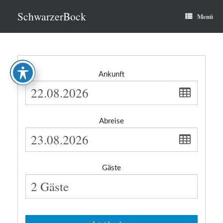
Zum
Inhalt
SchwarzerBock
Menü
springen
Ankunft
Abreise
Gäste