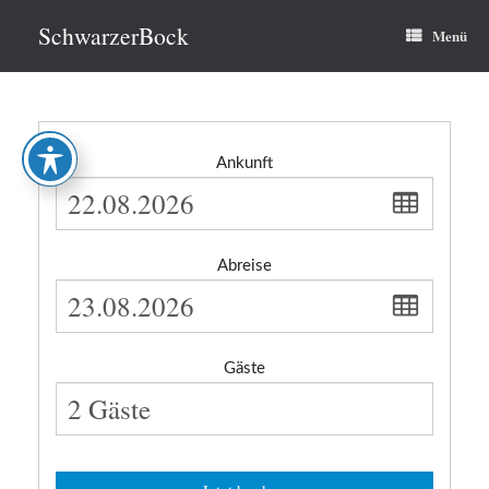
Zum
Inhalt
SchwarzerBock
Menü
springen
Ankunft
Abreise
Gäste