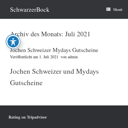
Zum
Inhalt
SchwarzerBock
Menü
springen
Archiv des Monats:
Juli 2021
Jochen Schweizer Mydays Gutscheine
Veröffentlicht am
1. Juli 2021
von
admin
Jochen Schweizer und Mydays
Gutscheine
Rating on Tripadvisor