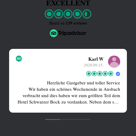
EXCELLENT
139 reviews
Based on
Karl W
2020.09.15.
Herzliche Gastgeber und toller Service
Wir haben ein schönes Wochenende in Ansbach
verbracht und dies haben wir zum größten Teil dem
Hotel Schwarzer Bock zu verdanken. Neben dem sehr
schönen, gepflegten und liebevoll eingerichteten
Zimmer haben wir einen super Service genossen der
seinesgleichen sucht. Zudem hat uns die Verpflegung
sehr gefallen: das Frühstück ließ keine Wünsche offen
und die fränkischen Spezialitäten waren köstlich.