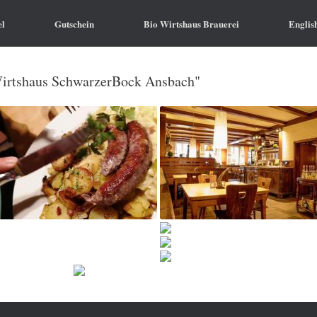
el
Gutschein
Bio Wirtshaus Brauerei
Englis
Wirtshaus SchwarzerBock Ansbach"