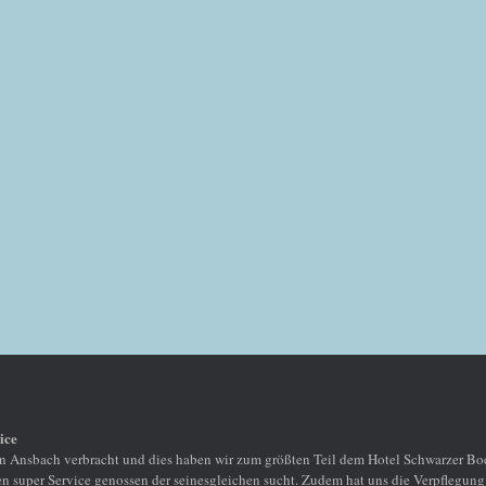
ice
 Ansbach verbracht und dies haben wir zum größten Teil dem Hotel Schwarzer Boc
n super Service genossen der seinesgleichen sucht. Zudem hat uns die Verpflegung 