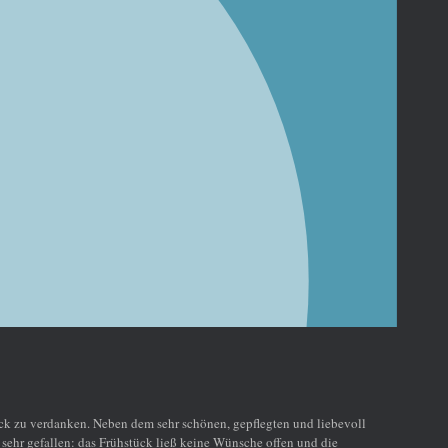
k zu verdanken. Neben dem sehr schönen, gepflegten und liebevoll
sehr gefallen: das Frühstück ließ keine Wünsche offen und die