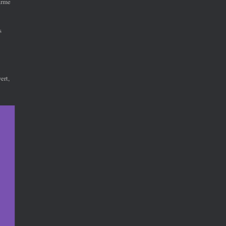
arme
s
ert,