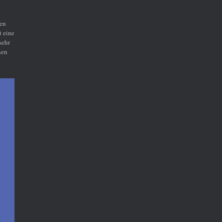
hen
t eine
sehr
nen