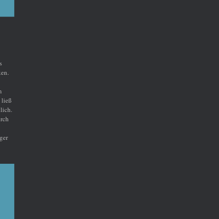
s
ken.
n
 ließ
lich.
urch
ger