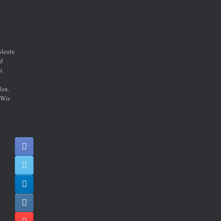
sleute
nd
t
fen.
 Wir