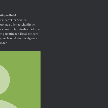
hen
t eine
sehr
nen