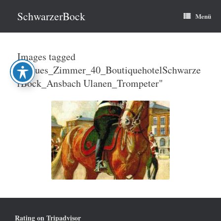
Zum
Inhalt
SchwarzerBock
Menü
springen
Images tagged
"Blaues_Zimmer_40_BoutiquehotelSchwarze
rBock_Ansbach Ulanen_Trompeter"
Rating on Tripadvisor