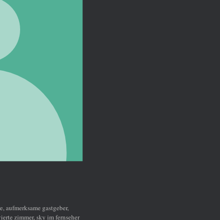
,
seher