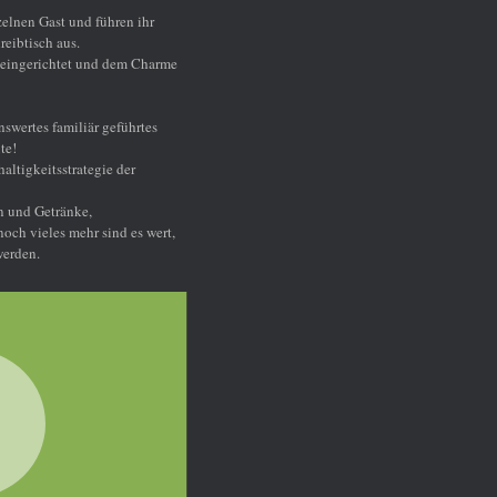
arme
s
ert,