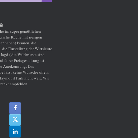
sleute
nd
t
fen.
 Wir