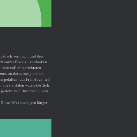
s
ken.
n
 ließ
lich.
urch
ger