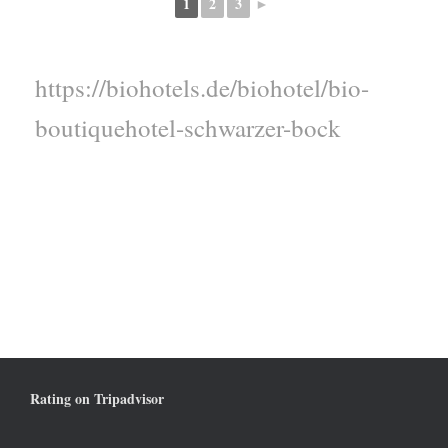
1
2
3
►
https://biohotels.de/biohotel/bio-
boutiquehotel-schwarzer-bock
Rating on Tripadvisor